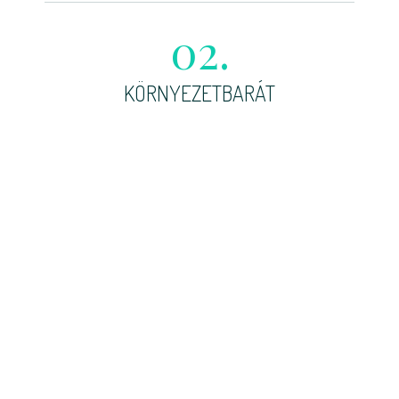
02.
KÖRNYEZETBARÁT
Szuperkoncentrátumunk a Wessling
laboratóriumában, a NÉBIH legszigorúbb tesztje
alapján bizonyította, hogy a természetbe,
élővízbe kerülve 100% környezetbarát módon
viselkedik, sőt!
03.
MERT A JÖVŐNK A TÉT