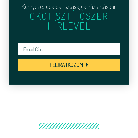
Környezettudatos tisztaság a háztartásban
ÖKOTISZTÍTÓSZER
HÍRLEVÉL
FELIRATKOZOM