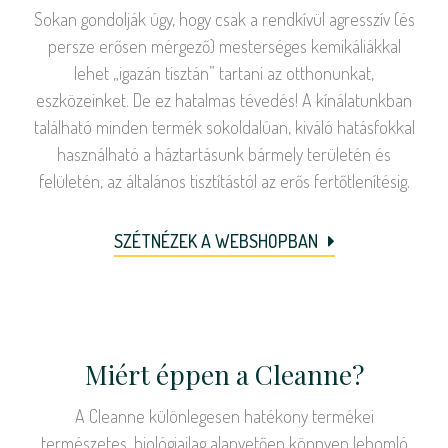
Sokan gondolják úgy, hogy csak a rendkívül agresszív (és
persze erősen mérgező) mesterséges kemikáliákkal
lehet „igazán tisztán” tartani az otthonunkat,
eszközeinket. De ez hatalmas tévedés! A kínálatunkban
található minden termék sokoldalúan, kiváló hatásfokkal
használható a háztartásunk bármely területén és
felületén, az általános tisztítástól az erős fertőtlenítésig.
SZÉTNÉZEK A WEBSHOPBAN
Miért éppen a Cleanne?
A Cleanne különlegesen hatékony termékei
természetes, biológiailag alapvetően könnyen lebomló