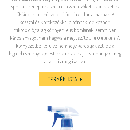
speciális receptúra szerinti összetevőket, szűrt vizet és
100%-ban természetes illóolajakat tartalmaznak. A
kosszal és korokozókkal elbánnak, de közben
mikrobiológiailag könnyen le is bomlanak, semmilyen
káros anyagot nem hagyva a megtisztított felületeken. A
környezetbe kerülve nemhogy károsítják azt, de a
legtöbb szennyeződést, köztük az olajat is lebontják, még
a talajt is megtisztítva.
TERMÉKLISTA