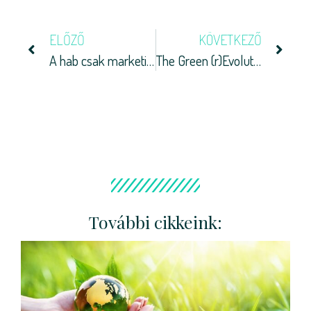
ELŐZŐ
KÖVETKEZŐ
A hab csak marketingfogás
The Green (r)Evolution- A zöld (r)Evolució
További cikkeink: