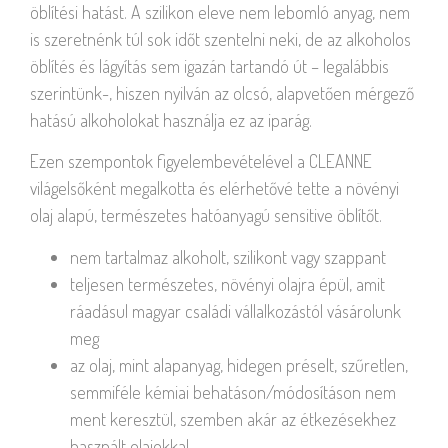
öblítési hatást. A szilikon eleve nem lebomló anyag, nem
is szeretnénk túl sok időt szentelni neki, de az alkoholos
öblítés és lágyítás sem igazán tartandó út – legalábbis
szerintünk-, hiszen nyilván az olcsó, alapvetően mérgező
hatású alkoholokat használja ez az iparág.
Ezen szempontok figyelembevételével a CLEANNE
világelsőként megalkotta és elérhetővé tette a növényi
olaj alapú, természetes hatóanyagú sensitive öblítőt.
nem tartalmaz alkoholt, szilikont vagy szappant
teljesen természetes, növényi olajra épül, amit
ráadásul magyar családi vállalkozástól vásárolunk
meg
az olaj, mint alapanyag, hidegen préselt, szűretlen,
semmiféle kémiai behatáson/módosításon nem
ment keresztül, szemben akár az étkezésekhez
használt olajokkal