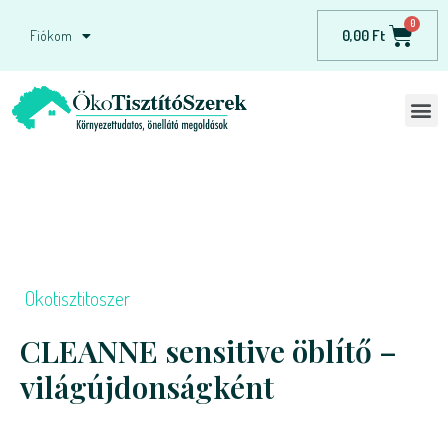
0,00
Ft
Fiókom
Okotisztitoszer
CLEANNE sensitive öblítő –
világújdonságként