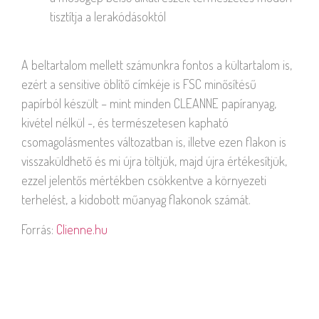
tisztítja a lerakódásoktól
A beltartalom mellett számunkra fontos a kültartalom is,
ezért a sensitive öblítő címkéje is FSC minősítésű
papírból készült – mint minden CLEANNE papíranyag,
kivétel nélkül -, és természetesen kapható
csomagolásmentes változatban is, illetve ezen flakon is
visszaküldhető és mi újra töltjük, majd újra értékesítjük,
ezzel jelentős mértékben csökkentve a környezeti
terhelést, a kidobott műanyag flakonok számát.
Forrás:
Clienne.hu