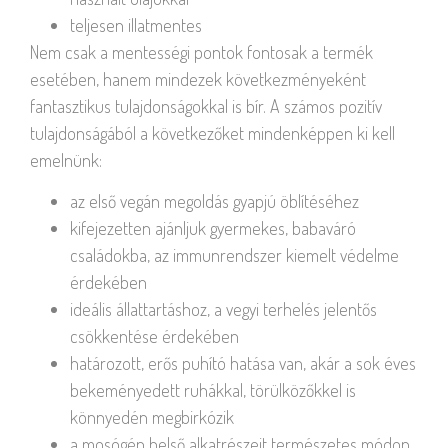
teljesen illatmentes
Nem csak a mentességi pontok fontosak a termék
esetében, hanem mindezek következményeként
fantasztikus tulajdonságokkal is bír. A számos pozitív
tulajdonságából a következőket mindenképpen ki kell
emelnünk:
az első vegán megoldás gyapjú öblítéséhez
kifejezetten ajánljuk gyermekes, babaváró
családokba, az immunrendszer kiemelt védelme
érdekében
ideális állattartáshoz, a vegyi terhelés jelentős
csökkentése érdekében
határozott, erős puhító hatása van, akár a sok éves
bekeményedett ruhákkal, törülközőkkel is
könnyedén megbirkózik
a mosógép belső alkatrészeit természetes módon