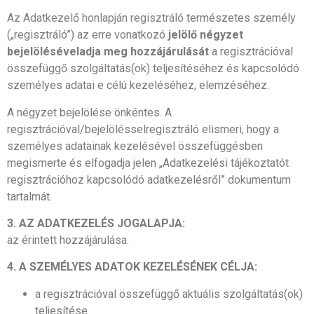
Az Adatkezelő honlapján regisztrá
ló természetes személy
(„regisztráló”) az erre vonatkozó
jelölő négyzet
bejelölésével
adja meg hozzájárulását
a regisztrációval
összefüggő szolgáltatás(ok) teljesítéséhez és kapcsolódó
személyes adatai e célú kezeléséhez, elemzéséhez.
A négyzet bejelölése önkéntes. A
regisztrációval/bejelölésselregisztráló elismeri, hogy a
személyes adatainak kezelésével összefüggésben
megismerte és elfogadja jelen „Adatkezelési tájékoztatót
regisztrációhoz kapcsolódó adatkezelésről” dokumentum
tartalmát.
3. AZ ADATKEZELÉS JOGALAPJA:
az érintett hozzájárulása.
4. A SZEMÉLYES ADATOK KEZELÉSÉNEK CÉLJA:
a regisztrációval összefüggő aktuális szolgáltatás(ok)
teljesítése