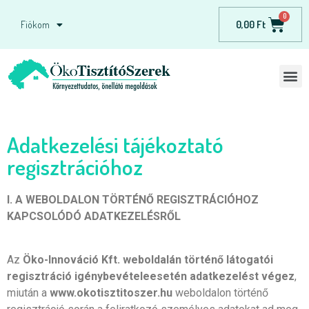
0,00
Ft
Fiókom
Adatkezelési tájékoztató
regisztrációhoz
I. A WEBOLDALON TÖRTÉNŐ REGISZTRÁCIÓHOZ
KAPCSOLÓDÓ ADATKEZELÉSRŐL
Az
Öko-Innováció
Kft. weboldalán történő látogatói
regisztráció igénybevétele
esetén adatkezelést végez
,
miután a
www.okotisztitoszer.hu
weboldalon történő