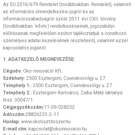
Az EU 2016/679 Rendelet (továbbiakban: Rendelet), valamint
az információs önrendelkezési jogról és az
információszabadságról szóló 2011. évi CXII. törvény
(továbbiakban: Infotv.) rendelkezéseinek, jogszabályi
előírásainak megfelelően ezúton tájékoztatjuk a vonatkozó
személyes adatai kezelésének részleteiről, valamint ezzel
kapcsolatos jogairól.
1. ADATKEZELŐ MEGNEVEZÉSE:
Cégnév:
Öko-Innováció Kft.
Székhely:
2500 Esztergom, Csendesvölgy u. 27.
Telephely 1.:
2500 Esztergom, Csendesvölgy u. 27.
Telephely 2.:
Esztergom-Kertváros, Zalka Máté laktanya
hrsz. 30047/1
Cégjegyzékszám:
11-09-028252
Adószám:
28826233-2-11
Honlap:
www.okotisztitoszer.hu
E-mail cím:
kapcsolat@okoinnovacio.hu