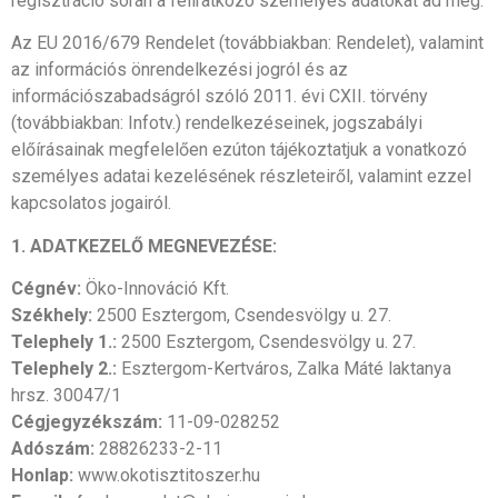
regisztráció során a feliratkozó személyes adatokat ad meg.
Az EU 2016/679 Rendelet (továbbiakban: Rendelet), valamint
az információs önrendelkezési jogról és az
információszabadságról szóló 2011. évi CXII. törvény
(továbbiakban: Infotv.) rendelkezéseinek, jogszabályi
előírásainak megfelelően ezúton tájékoztatjuk a vonatkozó
személyes adatai kezelésének részleteiről, valamint ezzel
kapcsolatos jogairól.
1. ADATKEZELŐ MEGNEVEZÉSE:
Cégnév:
Öko-Innováció Kft.
Székhely:
2500 Esztergom, Csendesvölgy u. 27.
Telephely 1.:
2500 Esztergom, Csendesvölgy u. 27.
Telephely 2.:
Esztergom-Kertváros, Zalka Máté laktanya
hrsz. 30047/1
Cégjegyzékszám:
11-09-028252
Adószám:
28826233-2-11
Honlap:
www.okotisztitoszer.hu