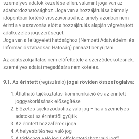
személyes adatok kezelése ellen, valamint joga van az
adathordozhatósághoz. Joga van a hozzájárulása bármely
időpontban történő visszavonásához, amely azonban nem
érinti a visszavonás előtt a hozzájárulás alapján végrehajtott
adatkezelés jogszerűségét.
Joga van a felügyeleti hatósághoz (Nemzeti Adatvédelmi és
Információszabadság Hatóság) panaszt benyújtani.
Az adatszolgáltatás nem előfeltétele a szerződéskötésnek,
személyes adatai megadására nem köteles.
9.1. Az érintett
(regisztráló)
jogai röviden összefoglalva:
Átlátható tájékoztatás, kommunikáció és az érintett
joggyakorlásának elősegítése
Előzetes tájékozódáshoz való jog – ha a személyes
adatokat az érintettől gyűjtik
Az érintett hozzáférési joga
A helyesbítéshez való jog
A törléshez való jog („elfeledtetéshez való jog”)