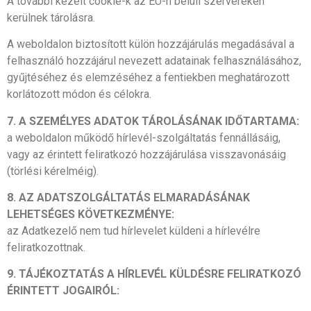
A további kezelt cookie-k az EU-n belüli szervereken
kerülnek tárolásra.
A weboldalon biztosított külön hozzájárulás megadásával a
felhasználó hozzájárul nevezett adatainak felhasználásához,
gyűjtéséhez és elemzéséhez a fentiekben meghatározott
korlátozott módon és célokra.
7. A SZEMÉLYES
ADATOK TÁROLÁSÁNAK IDŐTARTAMA:
a weboldalon működő hírlevél-szolgáltatás fennállásáig,
vagy az érintett feliratkozó hozzájárulása visszavonásáig
(törlési kérelméig).
8. AZ ADATSZOLGÁLTATÁS ELMARADÁSÁNAK
LEHETSÉGES KÖVETKEZMÉNYE:
az Adatkezelő nem tud hírlevelet küldeni a hírlevélre
feliratkozottnak.
9. TÁJÉKOZTATÁS A HÍRLEVÉL KÜLDÉSRE FELIRATKOZÓ
ÉRINTETT JOGAIRÓL: