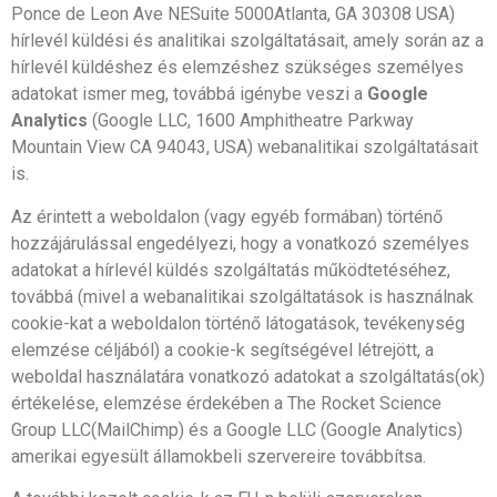
Ponce de Leon Ave NESuite 5000Atlanta, GA 30308 USA)
hírlevél küldési és analitikai szolgáltatásait, amely során az a
hírlevél küldéshez és elemzéshez szükséges személyes
adatokat ismer meg, továbbá igénybe veszi a
Google
Analytics
(Google LLC, 1600 Amphitheatre Parkway
Mountain View CA 94043, USA) webanalitikai szolgáltatásait
is.
Az érintett a weboldalon (vagy egyéb formában) történő
hozzájárulással engedélyezi, hogy a vonatkozó személyes
adatokat a hírlevél küldés szolgáltatás működtetéséhez,
továbbá (mivel a webanalitikai szolgáltatások is használnak
cookie-kat a weboldalon történő látogatások, tevékenység
elemzése céljából) a cookie-k segítségével létrejött, a
weboldal használatára vonatkozó adatokat a szolgáltatás(ok)
értékelése, elemzése érdekében a The Rocket Science
Group LLC(MailChimp) és a Google LLC (Google Analytics)
amerikai egyesült államokbeli szervereire továbbítsa.