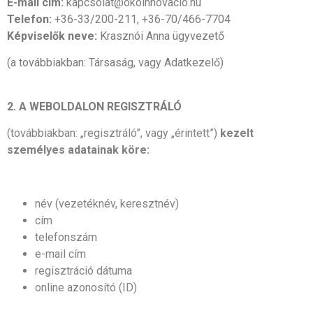
E-mail cím:
kapcsolat@okoinnovacio.hu
Telefon:
+36-33/200-211, +36-70/466-7704
Képviselők neve:
Krasznói Anna ügyvezető
(a továbbiakban: Társaság, vagy Adatkezelő)
2. A WEBOLDALON REGISZTRÁLÓ
(továbbiakban: „regisztráló”, vagy „érintett”)
kezelt
személyes adatainak köre:
név (vezetéknév, keresztnév)
cím
telefonszám
e-mail cím
regisztráció dátuma
online azonosító (ID)