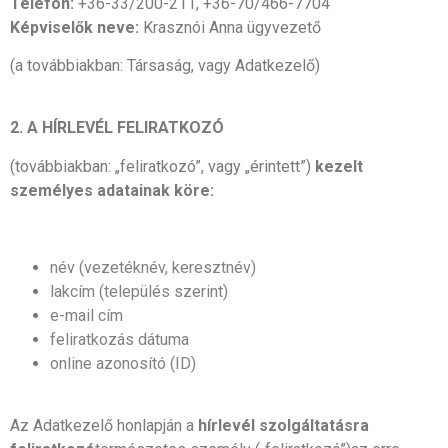
Telefon:
+36-33/200-211, +36-70/466-7704
Képviselők neve:
Krasznói Anna ügyvezető
(a továbbiakban: Társaság, vagy Adatkezelő)
2. A HÍRLEVÉL FELIRATKOZÓ
(továbbiakban: „feliratkozó”, vagy „érintett”)
kezelt
személyes adatainak köre:
név (vezetéknév, keresztnév)
lakcím (település szerint)
e-mail cím
feliratkozás dátuma
online azonosító (ID)
Az Adatkezelő honlapján a
hírlevél szolgáltatásra