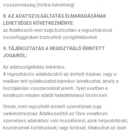
visszavonásáig (törlési kérelméig).
8. AZ ADATSZOLGÁLTATÁS ELMARADÁSÁNAK
LEHETSÉGES KÖVETKEZMÉNYE:
az Adatkezelő nem tudja biztosítani a regisztrációval
összefüggésben biztosított szolgáltatásokat.
9. TÁJÉKOZTATÁS A REGISZTRÁLÓ ÉRINTETT
JOGAIRÓL:
Az adatszolgáltatás önkéntes.
A regisztrációs adatbázisból az érintett írásban, vagy e-
mailben tett nyilatkozattal bármikor leiratkozhat, amely a
hozzájárulás visszavonását jelenti. Ilyen esetben a
leiratkozó minden adatát haladéktalanul törölni kell.
Önnek, mint regisztrált érintett személynek joga
van
kérelmezniaz Adatkezelőtől az Önre vonatkozó
személyes adatokhoz való hozzáférést, azok helyesbítését,
kezelésének korlátozását, vagy törlését, tiltakozhat az ilyen