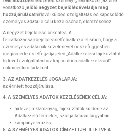
feliratkozó
természetes személy („feliratkozó”)az erre
vonatkozó
jelölő négyzet bejelölésével
adja meg
hozzájárulását
hírlevél küldés szolgáltatás és kapcsolódó
személyes adatai e célú kezeléséhez, elemzéséhez.
A négyzet bejelölése önkéntes. A
feliratkozással/bejelölésselfeliratkozó elismeri, hogy a
személyes adatainak kezelésével összefüggésben
megismerte és elfogadja jelen „Adatkezelési tájékoztatót
hírlevél szolgáltatáshoz kapcsolódó adatkezelésről”
dokumentum tartalmát.
3. AZ ADATKEZELÉS JOGALAPJA:
az érintett hozzájárulása.
4. A SZEMÉLYES ADATOK KEZELÉSÉNEK CÉLJA:
hírlevél, reklámanyag, tájékoztatók küldése az
Adatkezelő termékei, szolgáltatásai tárgyában
kampányelemzés
5. A SZEMÉLYES ADATOK CÍMZETTJEI, ILLETVE A