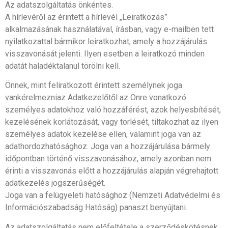
Az adatszolgáltatás önkéntes.
A hírlevéről az érintett a hírlevél „Leiratkozás”
alkalmazásának használatával, írásban, vagy e-mailben tett
nyilatkozattal bármikor leiratkozhat, amely a hozzájárulás
visszavonását jelenti. Ilyen esetben a leiratkozó minden
adatát haladéktalanul törölni kell.
Önnek, mint feliratkozott érintett személynek joga
van
kérelmezniaz Adatkezelőtől az Önre vonatkozó
személyes adatokhoz való hozzáférést, azok helyesbítését,
kezelésének korlátozását, vagy törlését, tiltakozhat az ilyen
személyes adatok kezelése ellen, valamint joga van az
adathordozhatósághoz. Joga van a hozzájárulása bármely
időpontban történő visszavonásához, amely azonban nem
érinti a visszavonás előtt a hozzájárulás alapján végrehajtott
adatkezelés jogszerűségét.
Joga van a felügyeleti hatósághoz (Nemzeti Adatvédelmi és
Információszabadság Hatóság) panaszt benyújtani.
Az adatszolgáltatás nem előfeltétele a szerződéskötésnek,