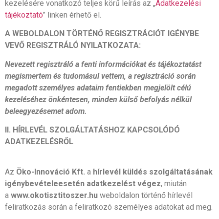
kezelésére vonatkozó teljes körű leírás az „
Adatkezelési
tájékoztató
” linken érhető el.
A WEBOLDALON TÖRTÉNŐ REGISZTRÁCIÓT IGÉNYBE
VEVŐ REGISZTRÁLÓ NYILATKOZATA:
Nevezett regisztráló a fenti információkat és tájékoztatást
megismertem és tudomásul vettem, a regisztráció során
megadott személyes adataim fentiekben megjelölt célú
kezeléséhez önkéntesen, minden külső befolyás nélkül
beleegyezésemet adom.
II. HÍRLEVÉL SZOLGÁLTATÁSHOZ KAPCSOLÓDÓ
ADATKEZELÉSRŐL
Az
Öko-Innováció
Kft.
a
hírlevél küldés szolgáltatásának
igénybevétele
esetén adatkezelést végez
, miután
a
www.okotisztitoszer.hu
weboldalon történő hírlevél
feliratkozás során a feliratkozó személyes adatokat ad meg.