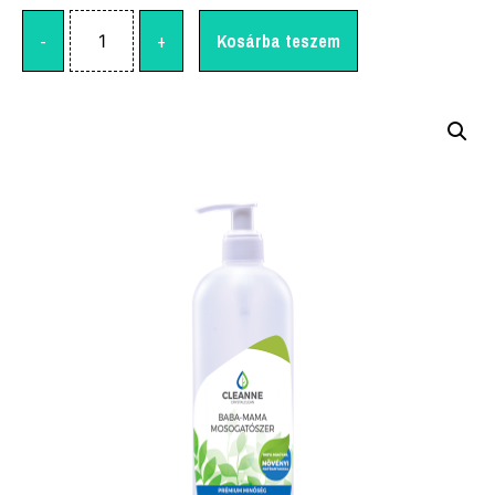
-
+
Kosárba teszem