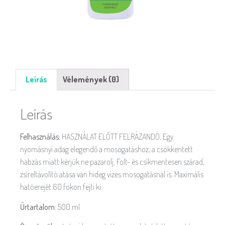
Leírás
Vélemények (0)
Leírás
Felhasználás:
HASZNÁLAT ELŐTT FELRÁZANDÓ. Egy
nyomásnyi adag elegendő a mosogatáshoz, a csökkentett
habzás miatt kérjük ne pazarolj. Folt- és csíkmentesen szárad,
zsíreltávolító atása van hideg vizes mosogatásnál is. Maximális
hatóerejét 60 fokon fejti ki.
Űrtartalom:
500 ml