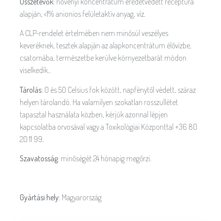
Összetevők:
növényi koncentrátum eredetvédett receptúra
alapján, <1% anionios felületaktív anyag, víz.
A CLP-rendelet értelmében nem minősül veszélyes
keveréknek, tesztek alapján az alapkoncentrátum élővízbe,
csatornába, természetbe kerülve környezetbarát módon
viselkedik..
Tárolás:
0 és 50 Celsius fok között, napfénytől védett, száraz
helyen tárolandó. Ha valamilyen szokatlan rosszullétet
tapasztal használata közben, kérjük azonnal lépjen
kapcsolatba orvosával vagy a Toxikológiai Központtal +36 80
20 11 99.
Szavatosság:
minőségét 24 hónapig megőrzi.
Gyártási hely:
Magyarország