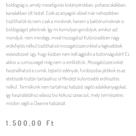
boldogság is, amely mesefigurás kistányérokban, poharacskákban,
kanalakban ölt testet. Ezek az anyagok idővel már nehezebben
tisztíthatók és nem csak a miniknek, hanem a baktériumoknak is
boldogságot jelentnek. Így mi komolyan gondoljuk, amikor azt
mondjuk: nem mindegy, mivel mosogatsz! Különösebben nagy
erőkifejtés nélkül tisztíthatod mosogatószerünkkel a legkisebbek
evőeszközeit úgy, hogy közben nem kell aggódni a biztonságukért! És
akkor a cumisüveget még nem is említettük…Mosogatószerünket
használhatod a cumik, tejtartó edények, fürdőszobai játékok és az
etetőszék tisztán tartásához is! Mindezt különösebb erőfeszítés
nélkül…Termékünk nem tartalmaz habzást segítő adalékanyagokat,
így használatához válassz bio kókusz szivacsot, mely természetes
módon segíti a Cleanne habzását.
1.500,00
Ft